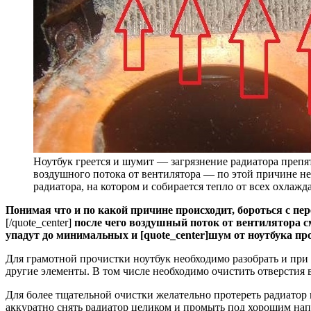
Ноутбук греется и шумит — загрязнение радиатора преп
воздушного потока от вентилятора — по этой причине не
радиатора, на котором и собирается тепло от всех охлаж
Понимая что и по какой причине происходит, бороться с пе
[/quote_center]
после чего воздушный поток от вентилятора с
упадут до минимальных и [quote_center]шум от ноутбука проп
Для грамотной прочистки ноутбук необходимо разобрать и при
другие элементы. В том числе необходимо очистить отверстия
Для более тщательной очистки желательно протереть радиатор
аккуратно снять радиатор целиком и промыть под хорошим нап