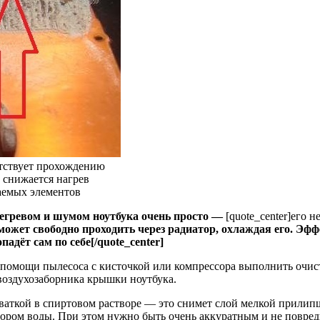
ятствует прохождению
 снижается нагрев
даемых элементов
регревом и шумом ноутбука очень просто —
[quote_center]его 
может свободно проходить через радиатор, охлаждая его. Э
адёт сам по себе[/quote_center]
 помощи пылесоса с кисточкой или компрессора выполнить очист
 воздухозаборника крышки ноутбука.
 ваткой в спиртовом растворе — это снимет слой мелкой прилип
ором воды. При этом нужно быть очень аккуратным и не повреди