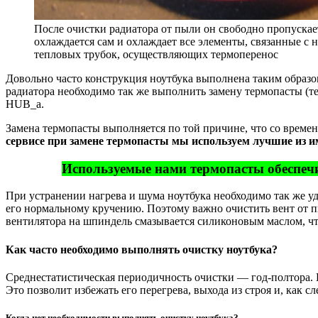
После очистки радиатора от пыли он свободно пропускае
охлаждается сам и охлаждает все элементы, связанные с
тепловых трубок, осуществляющих термоперенос
Довольно часто конструкция ноутбука выполнена таким образом
радиатора необходимо так же выполнить замену термопасты (т
HUB_a.
Замена термопасты выполняется по той причине, что со времен
сервисе при замене термопасты мы используем лучшие из и
Используемые нами термопасты обеспечи
При устранении нагрева и шума ноутбука необходимо так же уд
его нормальному кручению. Поэтому важно очистить вент от пы
вентилятора на шпиндель смазывается силиконовым маслом, чт
Как часто необходимо выполнять очистку ноутбука?
Среднестатистическая периодичность очистки — год-полтора. Н
Это позволит избежать его перегрева, выхода из строя и, как с
Когда нет необходимости выполнять очистку ноутбука?