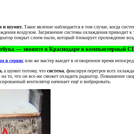
я и шумит.
Такое явление наблюдается в том случае, когда сис
аждения воздухом. Загрязнение системы охлаждения приводит к 
адиатор покрыт слоем пыли, который блокирует прохождение воз
тбука — звоните в Краснодаре в компьютерный СЦ_ 
ам в сервис
или же мастер выедет в оговоренное время непосред
а,
а шумит потому, что
система
, фиксируя перегрев всех охлажд
 на то, что он все-же сможет охладить радиатор. Повышение ск
ансированный вентилятор начинает ещё и вибрировать.