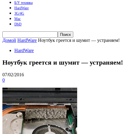
Б/У техника
HardWare
3G/4G
Mac
DbD
Домой
HardWare
Ноутбук греется и шумит — устраняем!
HardWare
Ноутбук греется и шумит — устраняем!
07/02/2016
0