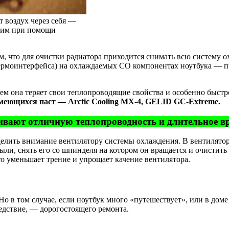
т воздух через себя —
 ним при помощи
, что для очистки радиатора приходится снимать всю систему о
ермоинтерфейса) на охлаждаемых СО компонентах ноутбука — пр
ем она теряет свои теплопроводящие свойства и особенно быстр
меющихся паст — Arctic Cooling MX-4, GELID GC-Extreme.
вают отличную теплопроводность и длительное в
елить внимание вентилятору системы охлаждения. В вентилятор 
ли, снять его со шпинделя на котором он вращается и очистить
о уменьшает трение и упрощает качение вентилятора.
о в том случае, если ноутбук много «путешествует», или в дом
ледствие, — дорогостоящего ремонта.