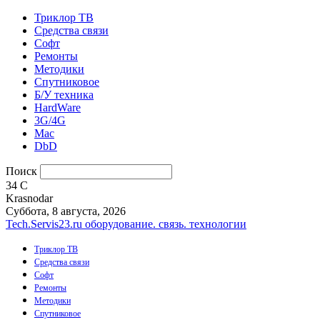
Триклор ТВ
Средства связи
Софт
Ремонты
Методики
Спутниковое
Б/У техника
HardWare
3G/4G
Mac
DbD
Поиск
34
C
Krasnodar
Суббота, 8 августа, 2026
Tech.Servis23.ru
оборудование. связь. технологии
Триклор ТВ
Средства связи
Софт
Ремонты
Методики
Спутниковое