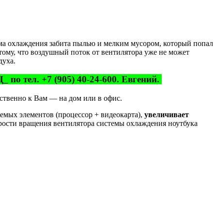
тема охлаждения забита пылью и мелким мусором, который попал
тому, что воздушный поток от вентилятора уже не может
духа.
по тел. +7 (905) 40-24-600. Евгений.
ственно к Вам — на дом или в офис.
аемых элементов (процессор + видеокарта),
увеличивает
орости вращения вентилятора системы охлаждения ноутбука