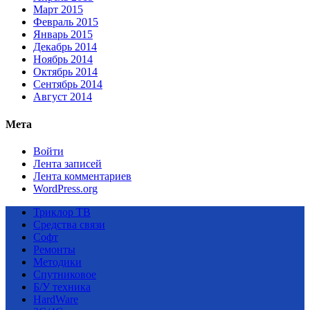
Март 2015
Февраль 2015
Январь 2015
Декабрь 2014
Ноябрь 2014
Октябрь 2014
Сентябрь 2014
Август 2014
Мета
Войти
Лента записей
Лента комментариев
WordPress.org
Триклор ТВ
Средства связи
Софт
Ремонты
Методики
Спутниковое
Б/У техника
HardWare