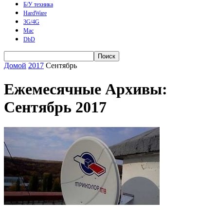
Б/У техника
HardWare
3G/4G
Mac
DbD
Домой
2017
Сентябрь
Ежемесячные Архивы:
Сентябрь 2017