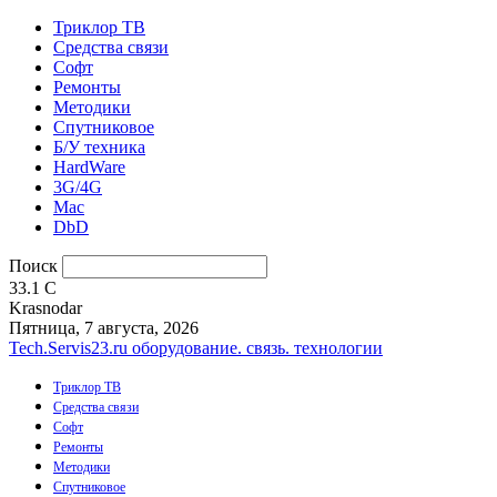
Триклор ТВ
Средства связи
Софт
Ремонты
Методики
Спутниковое
Б/У техника
HardWare
3G/4G
Mac
DbD
Поиск
33.1
C
Krasnodar
Пятница, 7 августа, 2026
Tech.Servis23.ru
оборудование. связь. технологии
Триклор ТВ
Средства связи
Софт
Ремонты
Методики
Спутниковое