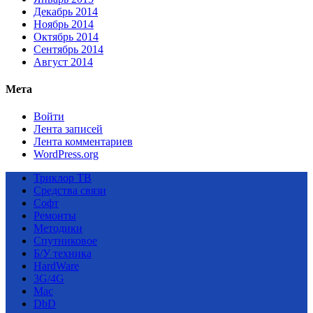
Декабрь 2014
Ноябрь 2014
Октябрь 2014
Сентябрь 2014
Август 2014
Мета
Войти
Лента записей
Лента комментариев
WordPress.org
Триклор ТВ
Средства связи
Софт
Ремонты
Методики
Спутниковое
Б/У техника
HardWare
3G/4G
Mac
DbD