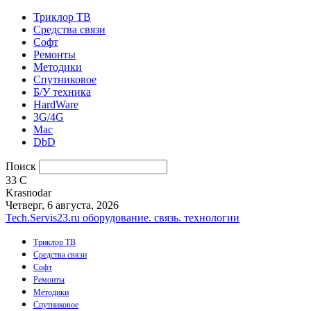
Триклор ТВ
Средства связи
Софт
Ремонты
Методики
Спутниковое
Б/У техника
HardWare
3G/4G
Mac
DbD
Поиск
33
C
Krasnodar
Четверг, 6 августа, 2026
Tech.Servis23.ru
оборудование. связь. технологии
Триклор ТВ
Средства связи
Софт
Ремонты
Методики
Спутниковое