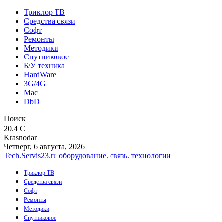
Триклор ТВ
Средства связи
Софт
Ремонты
Методики
Спутниковое
Б/У техника
HardWare
3G/4G
Mac
DbD
Поиск
20.4
C
Krasnodar
Четверг, 6 августа, 2026
Tech.Servis23.ru
оборудование. связь. технологии
Триклор ТВ
Средства связи
Софт
Ремонты
Методики
Спутниковое