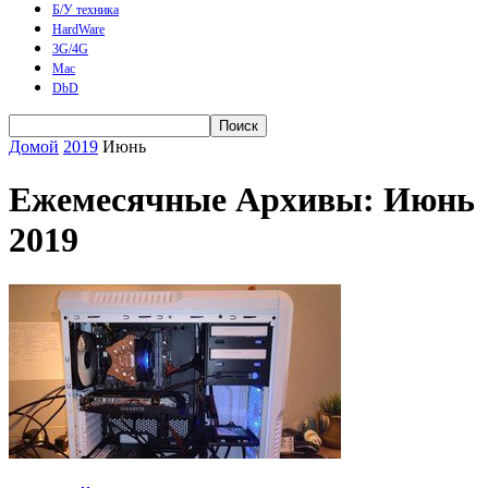
Б/У техника
HardWare
3G/4G
Mac
DbD
Домой
2019
Июнь
Ежемесячные Архивы: Июнь
2019