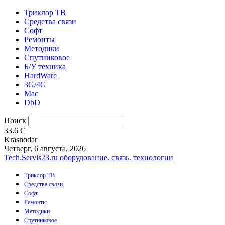
Триклор ТВ
Средства связи
Софт
Ремонты
Методики
Спутниковое
Б/У техника
HardWare
3G/4G
Mac
DbD
Поиск
33.6
C
Krasnodar
Четверг, 6 августа, 2026
Tech.Servis23.ru
оборудование. связь. технологии
Триклор ТВ
Средства связи
Софт
Ремонты
Методики
Спутниковое