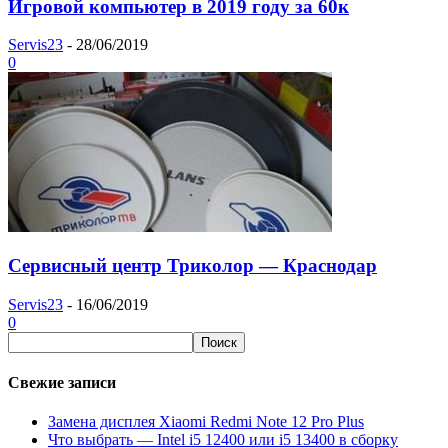
Игровой компьютер в 2019 году за 60к
Servis23
-
28/06/2019
0
Сервисный центр Триколор — Краснодар
Servis23
-
16/06/2019
0
Свежие записи
Замена дисплея Xiaomi Redmi Note 12 Pro Plus
Что выбрать — Intel i5 12400 или i5 13400 в сборку