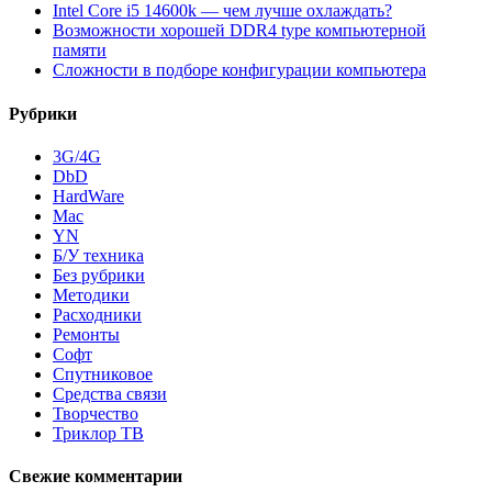
Intel Core i5 14600k — чем лучше охлаждать?
Возможности хорошей DDR4 type компьютерной
памяти
Сложности в подборе конфигурации компьютера
Рубрики
3G/4G
DbD
HardWare
Mac
YN
Б/У техника
Без рубрики
Методики
Расходники
Ремонты
Софт
Спутниковое
Средства связи
Творчество
Триклор ТВ
Свежие комментарии