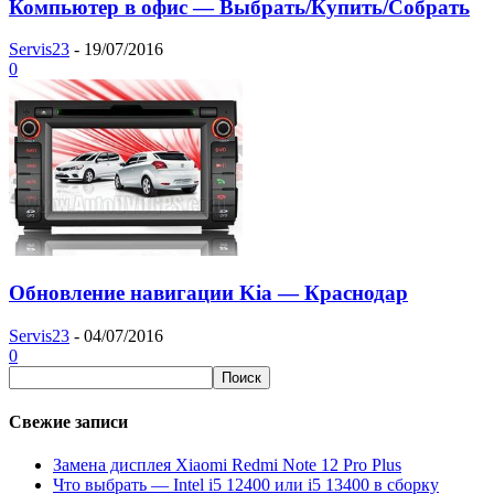
Компьютер в офис — Выбрать/Купить/Собрать
Servis23
-
19/07/2016
0
Обновление навигации Kia — Краснодар
Servis23
-
04/07/2016
0
Свежие записи
Замена дисплея Xiaomi Redmi Note 12 Pro Plus
Что выбрать — Intel i5 12400 или i5 13400 в сборку