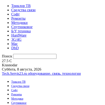
Триклор ТВ
Средства связи
Софт
Ремонты
Методики
Спутниковое
Б/У техника
HardWare
3G/4G
Mac
DbD
Поиск
27.5
C
Krasnodar
Суббота, 8 августа, 2026
Tech.Servis23.ru
оборудование. связь. технологии
Триклор ТВ
Средства связи
Софт
Ремонты
Методики
Спутниковое