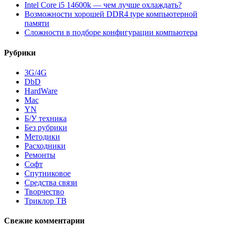
Intel Core i5 14600k — чем лучше охлаждать?
Возможности хорошей DDR4 type компьютерной
памяти
Сложности в подборе конфигурации компьютера
Рубрики
3G/4G
DbD
HardWare
Mac
YN
Б/У техника
Без рубрики
Методики
Расходники
Ремонты
Софт
Спутниковое
Средства связи
Творчество
Триклор ТВ
Свежие комментарии