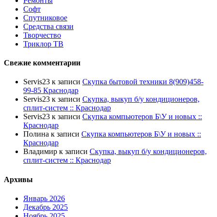
Ремонты
Софт
Спутниковое
Средства связи
Творчество
Триклор ТВ
Свежие комментарии
Servis23
к записи
Скупка бытовой техники 8(909)458-
99-85 Краснодар
Servis23
к записи
Скупка, выкуп б/у кондиционеров,
сплит-систем :: Краснодар
Servis23
к записи
Скупка компьютеров Б\У и новых ::
Краснодар
Полина
к записи
Скупка компьютеров Б\У и новых ::
Краснодар
Владимир
к записи
Скупка, выкуп б/у кондиционеров,
сплит-систем :: Краснодар
Архивы
Январь 2026
Декабрь 2025
Ноябрь 2025