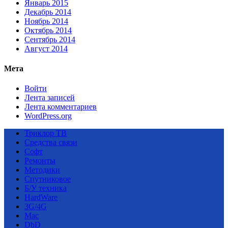
Январь 2015
Декабрь 2014
Ноябрь 2014
Октябрь 2014
Сентябрь 2014
Август 2014
Мета
Войти
Лента записей
Лента комментариев
WordPress.org
Триклор ТВ
Средства связи
Софт
Ремонты
Методики
Спутниковое
Б/У техника
HardWare
3G/4G
Mac
DbD