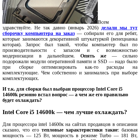
Всем
здравствуйте. Не так давно (январь 2026)
делали мы тут
сборочку компьютера на заказ
— собирали его для ребят,
которые занимаются декоративной штукатуркой (венецианка
которая). Запрос был такой, чтобы компьютер был по
производительности с запасом и с возможностью
модернизации в дальнейшем.
Опять же
— сильно
подорожали модули оперативной памяти и SSD — надо было
при сборке оптимизировать как-то расходы на
комплектующие. Чем собственно и занимались при выборе
комплектующих.
И т.к. для сборки был выбран процессор Intel Core i5
14600k резонно встал вопрос — а чем же его правильно
будет охлаждать?
Intel Core i5 14600k — чем лучше охлаждать?
Для процессора intel 14600к на сайтах продавцов в описании
сказано, что его
тепловые характеристики такие
: базовая
мощность — 125 Вт, мощность в режиме Turbo — 181 Вт,