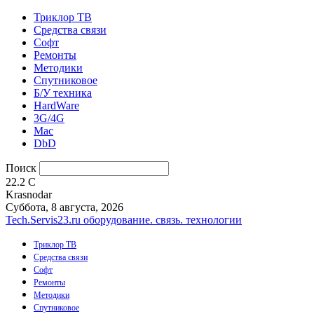
Триклор ТВ
Средства связи
Софт
Ремонты
Методики
Спутниковое
Б/У техника
HardWare
3G/4G
Mac
DbD
Поиск
22.2
C
Krasnodar
Суббота, 8 августа, 2026
Tech.Servis23.ru
оборудование. связь. технологии
Триклор ТВ
Средства связи
Софт
Ремонты
Методики
Спутниковое