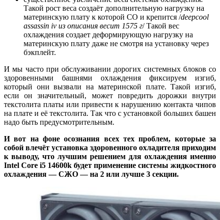
Такой рост веса создаёт дополнительную нагрузку на
материнскую плату к которой СО и крепится /
deepcool
assassin iv из описания весит 1575 г
/ Такой вес
охлаждения создает деформирующую нагрузку на
материнскую плату даже не смотря на установку через
бэкплейт.
И мы часто при обслуживании дорогих системных блоков со
здоровенными башнями охлаждения фиксируем изгиб,
который они вызвали на материнской плате. Такой изгиб,
если он значительный, может повредить дорожки внутри
текстолита платы или привести к нарушению контакта чипов
на плате и её текстолита. Так что с установкой больших башен
надо быть предусмотрительным.
И вот на фоне осознания всех тех проблем, которые за
собой влечёт установка здоровенного охладителя приходим
к выводу, что лучшим решением для охлаждения именно
Intel Core i5 14600k будет применение системы жидкостного
охлаждения — СЖО — на 2 или лучше 3 секции.