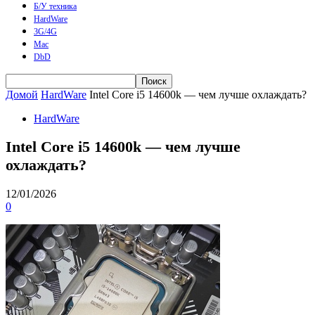
Б/У техника
HardWare
3G/4G
Mac
DbD
Домой
HardWare
Intel Core i5 14600k — чем лучше охлаждать?
HardWare
Intel Core i5 14600k — чем лучше
охлаждать?
12/01/2026
0