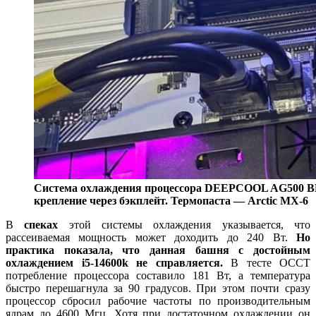
Система охлаждения процессора DEEPCOOL AG500 BK
крепление через бэкплейт. Термопаста — Arctic MX-6
В
спеках
этой системы охлаждения указывается, что
р
ассеиваемая мощность может доходить до
240 Вт.
Но
практика показала, что данная башня с достойным
охлаждением i5-14600k не справляется.
В тесте OCCT
потребление процессора составило 181 Вт, а температура
быстро перешагнула за 90 градусов. При этом почти сразу
процессор сбросил рабочие частоты по производительным
ядрам до 4600 Мгц. Хотя при достаточном охлаждении он