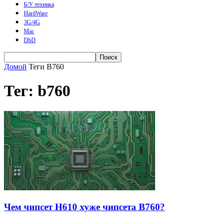
Б/У техника
HardWare
3G/4G
Mac
DbD
Домой
Теги
B760
Тег: b760
Чем чипсет H610 хуже чипсета B760?