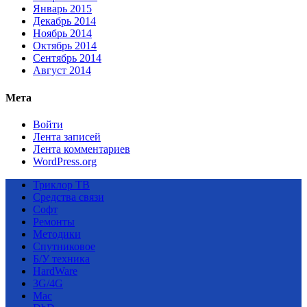
Январь 2015
Декабрь 2014
Ноябрь 2014
Октябрь 2014
Сентябрь 2014
Август 2014
Мета
Войти
Лента записей
Лента комментариев
WordPress.org
Триклор ТВ
Средства связи
Софт
Ремонты
Методики
Спутниковое
Б/У техника
HardWare
3G/4G
Mac