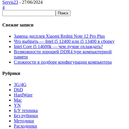
Servis23
-
27/06/2024
4
Свежие записи
Замена дисплея Xiaomi Redmi Note 12 Pro Plus
Что выбрать — Intel i5 12400 или i5 13400 в сборку
Intel Core i5 14600k — чем лучше охлаждать?
Возможности хорошей DDR4 type компьютерной
памяти
Сложности в подборе конфигурации компьютера
Рубрики
3G/4G
DbD
HardWare
Mac
YN
Б/У техника
Без рубрики
Методики
Расходники