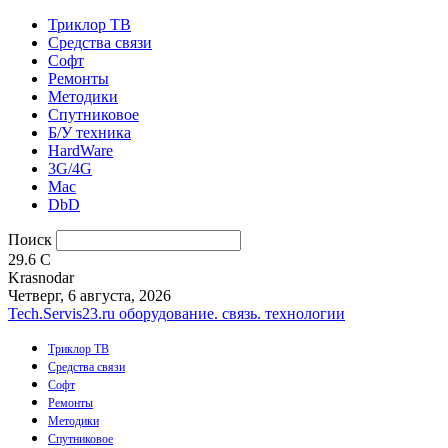
Триклор ТВ
Средства связи
Софт
Ремонты
Методики
Спутниковое
Б/У техника
HardWare
3G/4G
Mac
DbD
Поиск
29.6
C
Krasnodar
Четверг, 6 августа, 2026
Tech.Servis23.ru
оборудование. связь. технологии
Триклор ТВ
Средства связи
Софт
Ремонты
Методики
Спутниковое