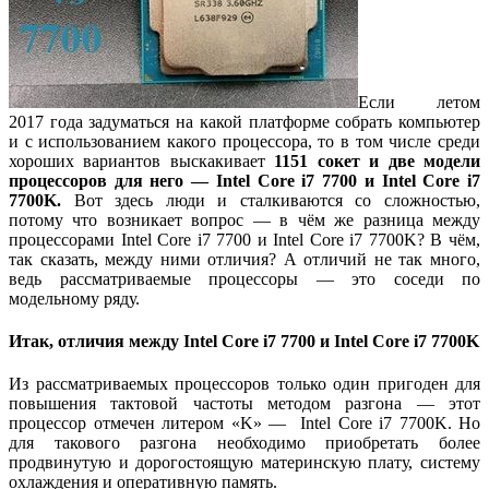
Если летом
2017 года задуматься на какой платформе собрать компьютер
и с использованием какого процессора, то в том числе среди
хороших вариантов выскакивает
1151 сокет и две модели
процессоров для него — Intel Core i7 7700 и Intel Core i7
7700K.
Вот здесь люди и сталкиваются со сложностью,
потому что возникает вопрос — в чём же разница между
процессорами Intel Core i7 7700 и Intel Core i7 7700K? В чём,
так сказать, между ними отличия? А отличий не так много,
ведь рассматриваемые процессоры — это соседи по
модельному ряду.
Итак, отличия между Intel Core i7 7700 и Intel Core i7 7700K
Из рассматриваемых процессоров только один пригоден для
повышения тактовой частоты методом разгона — этот
процессор отмечен литером «K» — Intel Core i7 7700K. Но
для такового разгона необходимо приобретать более
продвинутую и дорогостоящую материнскую плату, систему
охлаждения и оперативную память.