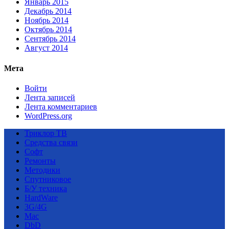
Январь 2015
Декабрь 2014
Ноябрь 2014
Октябрь 2014
Сентябрь 2014
Август 2014
Мета
Войти
Лента записей
Лента комментариев
WordPress.org
Триклор ТВ
Средства связи
Софт
Ремонты
Методики
Спутниковое
Б/У техника
HardWare
3G/4G
Mac
DbD