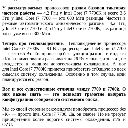
У рассматриваемых процессоров
разная базовая тактовая
частота работы
— 4,2 Ггц у Intel Core i7 7700K и всего 3,6
Ггц у Intel Core i7 7700 — это 600 Мгц разницы! Частота в
режиме автоматического динамического разгона 4,2 Ггц
у Intel Core i7 7700 и 4,5 Ггц у Intel Core i7 7700K, т.е. разница
здесь уже всего 300 Мгц.
Теперь про тепловыделение.
Тепловыделение процессора
Intel Core i7 7700K — 91 Вт, процессора же Intel Core i7 7700
— всего 65 Вт. Т.е. процессор без функции разгона и индекса
«K» в наименовании рассеивает на 26 Вт меньше, а значит, не
нуждается в мощном дорогостоящем охлаждении. А вот
для Intel Core i7 7700K придется приобретать стОящую во всех
смыслах систему охлаждения. Особенно в том случае, если
планируется его разгон.
Вот и все существенные отличия между 7700 и 7700k. О
них важно знать — это позволит грамотно выбрать
конфигурацию собираемого системного блока.
Мы со своей стороны рекомендуем приобретать процессор без
«K» — просто Intel Core i7 7700. Да, он слабее. Но не требует
приобретения более дорогих системы охлаждения, m/b и
OZU.