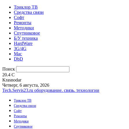
Триклор ТВ
Средства связи
Софт
Ремонты
Методики
Спутниковое
Б/У техника
HardWare
3G/4G
Mac
DbD
Поиск
20.4
C
Krasnodar
Четверг, 6 августа, 2026
Tech.Servis23.ru
оборудование. связь. технологии
Триклор ТВ
Средства связи
Софт
Ремонты
Методики
Спутниковое