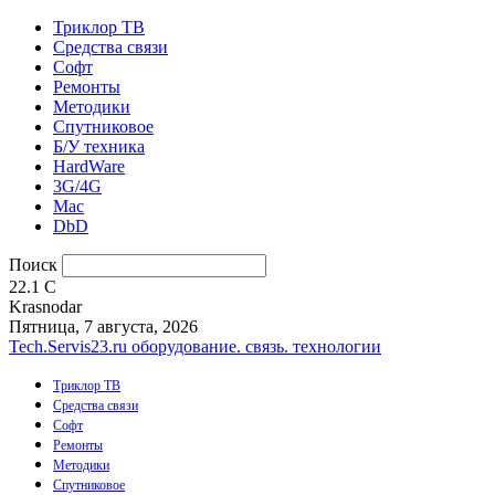
Триклор ТВ
Средства связи
Софт
Ремонты
Методики
Спутниковое
Б/У техника
HardWare
3G/4G
Mac
DbD
Поиск
22.1
C
Krasnodar
Пятница, 7 августа, 2026
Tech.Servis23.ru
оборудование. связь. технологии
Триклор ТВ
Средства связи
Софт
Ремонты
Методики
Спутниковое