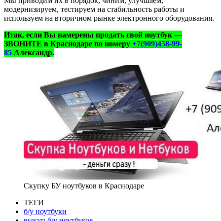
Мы приводим их в порядок, чиним, улучшаем,
модернизируем, тестируем на стабильность работы и
используем на вторичном рынке электронного оборудования.
Итак, если Вы намерены продать свой ноутбук —
ЗВОНИТЕ в Краснодаре по номеру
+7(909)458-99-
85
Александр.
Скупку БУ ноутбуков в Краснодаре
ТЕГИ
б/у ноутбуки
выкуп б/у ноутбуков