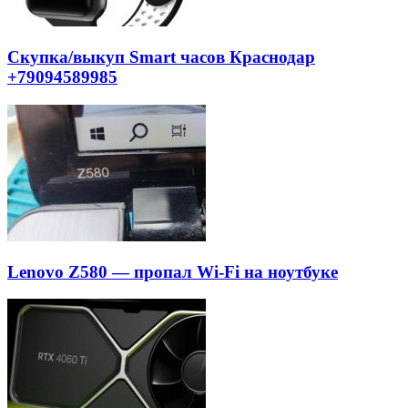
Скупка/выкуп Smart часов Краснодар
+79094589985
Lenovo Z580 — пропал Wi-Fi на ноутбуке