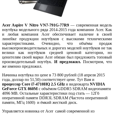
Acer Aspire V Nitro VN7-791G-77R9
— современная модель
ноутбука модельного ряда 2014-2015 года компании Acer. Как
и любая компания Acer обеспечивает наличие в своей
линейке продукции ноутбуков с высокими техническими
характеристиками. Очевидно, что объёмы продаж
высокопроизводительных и дорогих моделей ноутбуков не так
велики как ноутбуков средней ценовой категории, но
ценителям своей марки Acer обязан был предложить топовый
производительный ноутбук.
И предложил.
Посмотрим, что
же именно предложил.
Начинка ноутбука по цене в 73 800 рублей (18 апреля 2015
года, доллар по 51,50) соответствует цене. Тут Вам и
процессор Core i7-4710HQ 2.5 GHz
и видеокарта
NVIDIA
GeForce GTX 860M
с объёмом GDDR5 SDRAM видеопамяти
4096 MB. Остальные характеристики под стать — 12Гб
оперативной памяти DDR3L SDRAM (Частота оперативной
памяти, МГц 1600) и ёмкий жесткий диск.
Управляется новинка от Acer самой современной из