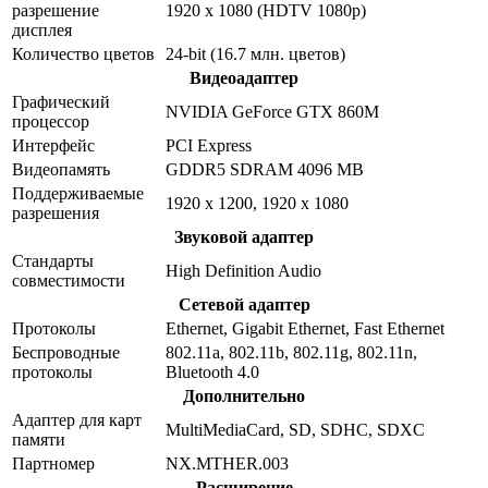
разрешение
1920 x 1080 (HDTV 1080p)
дисплея
Количество цветов
24-bit (16.7 млн. цветов)
Видеоадаптер
Графический
NVIDIA GeForce GTX 860M
процессор
Интерфейс
PCI Express
Видеопамять
GDDR5 SDRAM 4096 MB
Поддерживаемые
1920 x 1200, 1920 x 1080
разрешения
Звуковой адаптер
Стандарты
High Definition Audio
совместимости
Сетевой адаптер
Протоколы
Ethernet, Gigabit Ethernet, Fast Ethernet
Беспроводные
802.11a, 802.11b, 802.11g, 802.11n,
протоколы
Bluetooth 4.0
Дополнительно
Адаптер для карт
MultiMediaCard, SD, SDHC, SDXC
памяти
Партномер
NX.MTHER.003
Расширение