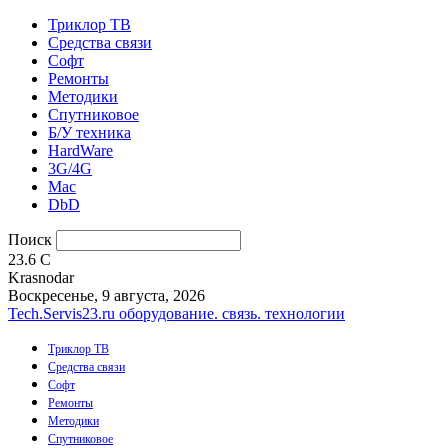
Триклор ТВ
Средства связи
Софт
Ремонты
Методики
Спутниковое
Б/У техника
HardWare
3G/4G
Mac
DbD
Поиск
23.6
C
Krasnodar
Воскресенье, 9 августа, 2026
Tech.Servis23.ru
оборудование. связь. технологии
Триклор ТВ
Средства связи
Софт
Ремонты
Методики
Спутниковое