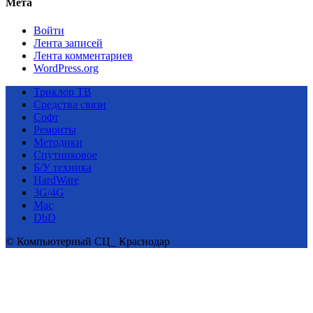
Мета
Войти
Лента записей
Лента комментариев
WordPress.org
Триклор ТВ
Средства связи
Софт
Ремонты
Методики
Спутниковое
Б/У техника
HardWare
3G/4G
Mac
DbD
© Компьютерный СЦ_ Краснодар