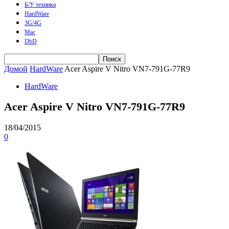
Б/У техника
HardWare
3G/4G
Mac
DbD
Домой
HardWare
Acer Aspire V Nitro VN7-791G-77R9
HardWare
Acer Aspire V Nitro VN7-791G-77R9
18/04/2015
0