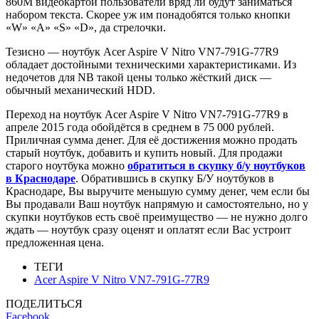
860М видеокартой пользователи вряд ли будут заниматься
набором текста. Скорее уж им понадобятся только кнопки
«W» «A» «S» «D», да стрелочки.
Тезисно — ноутбук Acer Aspire V Nitro VN7-791G-77R9
обладает достойными техническими характеристиками. Из
недочетов для NB такой цены только жёсткий диск —
обычный механический HDD.
Переход на ноутбук Acer Aspire V Nitro VN7-791G-77R9 в
апреле 2015 года обойдётся в среднем в 75 000 рублей.
Приличная сумма денег. Для её достижения можно продать
старый ноутбук, добавить и купить новый. Для продажи
старого ноутбука можно
обратиться в
скупку б/у ноутбуков
в Краснодаре
. Обратившись в скупку Б/У ноутбуков в
Краснодаре, Вы выручите меньшую сумму денег, чем если бы
Вы продавали Ваш ноутбук напрямую и самостоятельно, но у
скупки ноутбуков есть своё преимущество — не нужно долго
ждать — ноутбук сразу оценят и оплатят если Вас устроит
предложенная цена.
ТЕГИ
Acer Aspire V Nitro VN7-791G-77R9
ПОДЕЛИТЬСЯ
Facebook