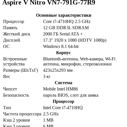
Aspire V Nitro VN7-791G-77R9
Основные характеристики
Процессор
Core i7-4710HQ 2.5 GHz
Память
12 GB DDR3L SDRAM
Жесткий диск
2000 ГБ Serial ATA +
Дисплей
17.3″ 1920 x 1080 (HDTV 1080p)
ОС
Windows 8.1 64-bit
Корпус
Встроенные
Bluetooth-антенна, Web-камера, Wi-Fi
устройства
антенна, микрофон, стереоколонки
Размеры (ШxТxГ)
423x25x293 мм
Вес
3 кг
Система
Чипсет
Mobile Intel HM86
Безопасность
пароль BIOS, слот для замка
Процессор
Тип
Intel Core i7-4710HQ
Частота процессора
2.5 GHz
Кэш 2 уровня
1 MB
Кэш 3 уровня
6 MB