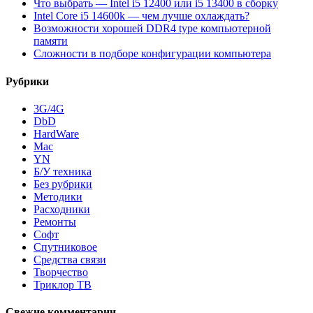
Что выбрать — Intel i5 12400 или i5 13400 в сборку
Intel Core i5 14600k — чем лучше охлаждать?
Возможности хорошей DDR4 type компьютерной
памяти
Сложности в подборе конфигурации компьютера
Рубрики
3G/4G
DbD
HardWare
Mac
YN
Б/У техника
Без рубрики
Методики
Расходники
Ремонты
Софт
Спутниковое
Средства связи
Творчество
Триклор ТВ
Свежие комментарии