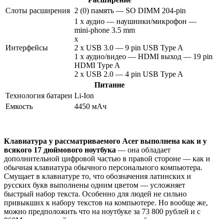
Слоты расширения
2 (0) память — SO DIMM 204-pin
1 x аудио — наушники/микрофон —
mini-phone 3.5 mm
x
Интерфейсы
2 x USB 3.0 — 9 pin USB Type A
1 x аудио/видео — HDMI выход — 19 pin
HDMI Type A
2 x USB 2.0 — 4 pin USB Type A
Питание
Технология батареи
Li-Ion
Емкость
4450 мАч
Клавиатура у рассматриваемого Acer выполнена как и у
всякого 17 дюймового ноутбука
— она обладает
дополнительной цифровой частью в правой стороне — как и
обычная клавиатура обычного персонального компьютера.
Смущает в клавиатуре то, что обозначения латинских и
русских букв выполнены одним цветом — усложняет
быстрый набор текста. Особенно для людей не сильно
привыкших к набору текстов на компьютере. Но вообще же,
можно предположить что на ноутбуке за 73 800 рублей и с