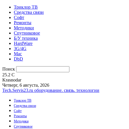
Триклор ТВ
Средства связи
Софт
Ремонты
Методики
Спутниковое
Б/У техника
HardWare
3G/4G
Mac
DbD
Поиск
25.2
C
Krasnodar
Четверг, 6 августа, 2026
Tech.Servis23.ru
оборудование. связь. технологии
Триклор ТВ
Средства связи
Софт
Ремонты
Методики
Спутниковое