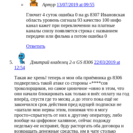
Артур
13/07/2019 at 09:55
Глючит 4 суток ошибка 0 на gs 8307 Ивановская
область уровень сигнала 93 качество 100 инфо
канал кажет при переключении на платные
каналы снизу появляется строка с названием
передачи или фильма а потом ошибка 0
Ответить
Дмитрий владелец 2-х GS 8306
22/03/2019 at
12:54
Такая же хрень! теперь и мои оба приёмника gs 8306
подверглись такой атаке со стороны «****сов
троколорщиков, но самое циничное «овно в этом, что
они начали блокировать как только я внёс оплату на год
вперёд, спустя где то месяц ,а до этого пока ещё не
закончился срок действия пред идущей подписки не
«шатали мои нервы этим, понимая что я могу
просто»спрыгнуть от них к другому оператору, либо
вообще на цифровое халявное, сейчас подожду
недельку-не исправят, буду расторгать оба договора и
возвращать денежные средства. им в чате столько