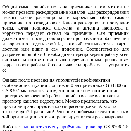
Общий смысл ошибки ноль на приемнике в том, что он не
может провести раскодирование каналов. Для раскоридования
нужны ключи раскодировки и корректная работа самого
приемника по раскодировке. Ключи раскодировки поступают
тогда, когда подписка оплачена, а антенна настроена и
корректно передает сигнал на приёмник. Сам приёмник
должен иметь последнюю версию программного обеспечения
и корректно видеть свой id, который считывается с карты
доступа или вшит в сам приемник. Соответственно для
устранения ошибки 0 необходимо перепроверить работу всей
системы на соответствие выше перечисленным требованиям
корректности работы. И если выявлена проблема — устранить
её.
Однако после проведения упомянутой профилактики,
особенность ситуации с ошибкой 0 на приёмниках GS 8306 и
GS 8307 заключается в том, что при полном соответствии
критериям корректной работы ошибка все же возникает и
просмотр каналов недоступен. Можно предполагать, что
просто не транслируются ключи раскодировки. А кто их
транслирует? Правильно! Решение проблемы следует искать в
той организации, которая транслирует ключи раскодировки.
Либо же
выполнить замену приёмника триколор
GS 8306 GS