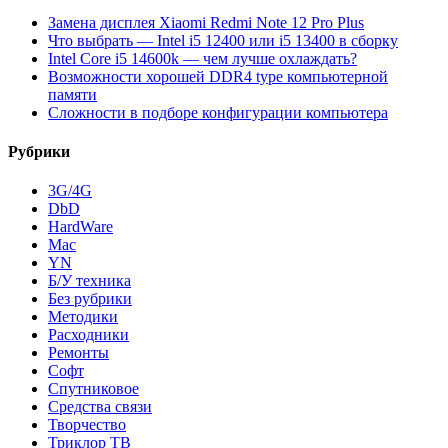
Замена дисплея Xiaomi Redmi Note 12 Pro Plus
Что выбрать — Intel i5 12400 или i5 13400 в сборку
Intel Core i5 14600k — чем лучше охлаждать?
Возможности хорошей DDR4 type компьютерной
памяти
Сложности в подборе конфигурации компьютера
Рубрики
3G/4G
DbD
HardWare
Mac
YN
Б/У техника
Без рубрики
Методики
Расходники
Ремонты
Софт
Спутниковое
Средства связи
Творчество
Триклор ТВ