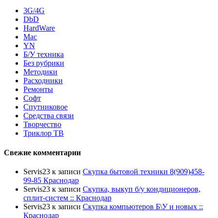
3G/4G
DbD
HardWare
Mac
YN
Б/У техника
Без рубрики
Методики
Расходники
Ремонты
Софт
Спутниковое
Средства связи
Творчество
Триклор ТВ
Свежие комментарии
Servis23
к записи
Скупка бытовой техники 8(909)458-
99-85 Краснодар
Servis23
к записи
Скупка, выкуп б/у кондиционеров,
сплит-систем :: Краснодар
Servis23
к записи
Скупка компьютеров Б\У и новых ::
Краснодар