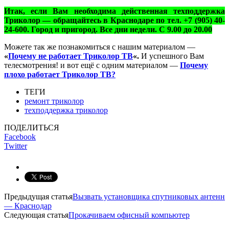
Итак, если Вам необходима действенная техподдержка
Триколор — обращайтесь в Краснодаре по тел. +7 (905) 40-
24-600. Город и пригород. Все дни недели. С 9.00 до 20.00
Можете так же познакомиться с нашим материалом —
«
Почему не работает Триколор ТВ
«.
И успешного Вам
телесмотрения! и вот ещё с одним материалом —
Почему
плохо работает Триколор ТВ?
ТЕГИ
ремонт триколор
техподдержка триколор
ПОДЕЛИТЬСЯ
Facebook
Twitter
Предыдущая статья
Вызвать установщика спутниковых антенн
— Краснодар
Следующая статья
Прокачиваем офисный компьютер