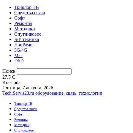
Триклор ТВ
Средства связи
Софт
Ремонты
Методики
Спутниковое
Б/У техника
HardWare
3G/4G
Mac
DbD
Поиск
27.5
C
Krasnodar
Пятница, 7 августа, 2026
Tech.Servis23.ru
оборудование. связь. технологии
Триклор ТВ
Средства связи
Софт
Ремонты
Методики
Спутниковое