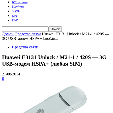
Б/У техника
HardWare
3G/4G
Mac
DbD
Домой
Средства связи
Huawei E3131 Unlock / M21-1 / 420S —
3G USB-модем HSPA+ (любая...
Средства связи
Huawei E3131 Unlock / M21-1 / 420S — 3G
USB-модем HSPA+ (любая SIM)
21/08/2014
0