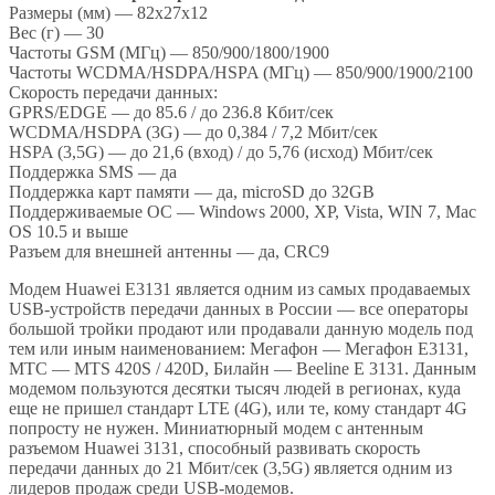
Размеры (мм) — 82x27x12
Вес (г) — 30
Частоты GSM (МГц) — 850/900/1800/1900
Частоты WCDMA/HSDPA/HSPA (МГц) — 850/900/1900/2100
Скорость передачи данных:
GPRS/EDGE — до 85.6 / до 236.8 Кбит/сек
WCDMA/HSDPA (3G) — до 0,384 / 7,2 Мбит/сек
HSPA (3,5G) — до 21,6 (вход) / до 5,76 (исход) Мбит/сек
Поддержка SMS — да
Поддержка карт памяти — да, microSD до 32GB
Поддерживаемые ОС — Windows 2000, XP, Vista, WIN 7, Mac
OS 10.5 и выше
Разъем для внешней антенны — да, CRC9
Модем Huawei E3131 является одним из самых продаваемых
USB-устройств передачи данных в России — все операторы
большой тройки продают или продавали данную модель под
тем или иным наименованием: Мегафон — Мегафон Е3131,
МТС — MTS 420S / 420D, Билайн — Beeline Е 3131. Данным
модемом пользуются десятки тысяч людей в регионах, куда
еще не пришел стандарт LTE (4G), или те, кому стандарт 4G
попросту не нужен. Миниатюрный модем с антенным
разъемом Huawei 3131, способный развивать скорость
передачи данных до 21 Мбит/сек (3,5G) является одним из
лидеров продаж среди USB-модемов.