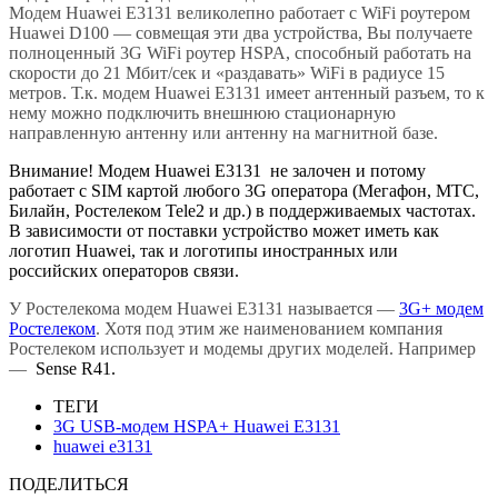
Модем Huawei E3131 великолепно работает с WiFi роутером
Huawei D100 — совмещая эти два устройства, Вы получаете
полноценный 3G WiFi роутер HSPA, способный работать на
скорости до 21 Мбит/сек и «раздавать» WiFi в радиусе 15
метров. Т.к. модем Huawei E3131 имеет антенный разъем, то к
нему можно подключить внешнюю стационарную
направленную антенну или антенну на магнитной базе.
Внимание! Модем Huawei E3131 не залочен и потому
работает с SIM картой любого 3G оператора (Мегафон, МТС,
Билайн, Ростелеком Tele2 и др.) в поддерживаемых частотах.
В зависимости от поставки устройство может иметь как
логотип Huawei, так и логотипы иностранных или
российских операторов связи.
У Ростелекома модем Huawei E3131 называется —
3G+ модем
Ростелеком
. Хотя под этим же наименованием компания
Ростелеком использует и модемы других моделей. Например
—
Sense R41.
ТЕГИ
3G USB-модем HSPA+ Huawei E3131
huawei e3131
ПОДЕЛИТЬСЯ