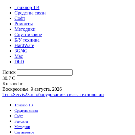
Триклор ТВ
Средства связи
Софт
Ремонты
Методики
Спутниковое
Б/У техника
HardWare
3G/4G
Mac
DbD
Поиск
30.7
C
Krasnodar
Воскресенье, 9 августа, 2026
Tech.Servis23.ru
оборудование. связь. технологии
Триклор ТВ
Средства связи
Софт
Ремонты
Методики
Спутниковое